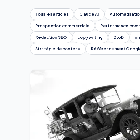
Tous les articles
Claude AI
Automatisatio
Prospection commerciale
Performance comm
Rédaction SEO
copywriting
BtoB
ma
Stratégie de contenu
Référencement Googl