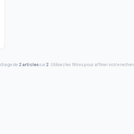
ichage de
2
articles
sur
2
.
Utilisez les filtres pour affiner votre reche