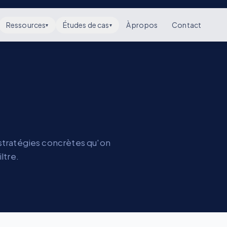
Ressources
Études de cas
À propos
Contact
▾
▾
stratégies concrètes qu'on
ltre.