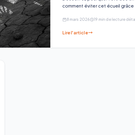
comment éviter cet écueil grâce à
8 mars 2026
19
min de lecture déta
Lire l'article