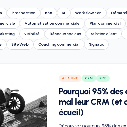
n
Prospection
n8n
IA
Workflow n8n
Démarc
erciale
Automatisation commerciale
Plan commercial
rketing
visibilité
Réseaux sociaux
relation client
e
Site Web
Coaching commercial
Signaux
À LA UNE
CRM
PME
Pourquoi 95% des e
mal leur CRM (et 
écueil)
Découvrez pourquoi 95% des entr