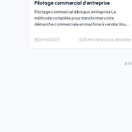
Pilotage commercial d'entreprise
Pilotage commercial d&rsquo;entreprise La
méthode complète pour transformer votre
démarche commerciale en machine à vendre Vous
avez l'impression de naviguer à vue dans votre
développement commercial ? De courir dans tous
24 mai 2025
36
min de lecture détaillée
les sens sans vraiment savoir si vos actions portent
leurs fruits ? Si votre r
Aff