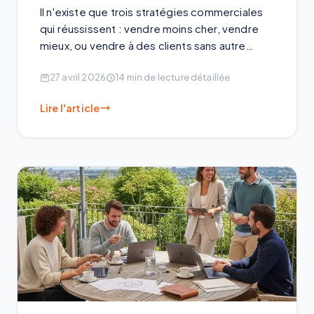
Il n'existe que trois stratégies commerciales
qui réussissent : vendre moins cher, vendre
mieux, ou vendre à des clients sans autre
choix. La clé est de s'adapter en fonction du
27 avril 2026
14
min de lecture détaillée
marché et de savoir précisément ce que l'on
propose.
Lire l'article