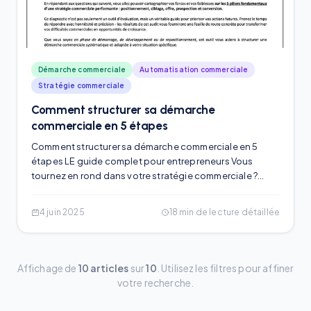
Démarche commerciale
Automatisation commerciale
Stratégie commerciale
Comment structurer sa démarche
commerciale en 5 étapes
Comment structurer sa démarche commerciale en 5
étapes LE guide complet pour entrepreneurs Vous
tournez en rond dans votre stratégie commerciale ?
Vous prospectez sans méthode et vos résultats
stagnent ? Il est temps de structurer votre démarche
4 juin 2025
18
min de lecture détaillée
commerciale de A à Z. Après avoir accompagné plus de
5
Affichage de
10
articles
sur
10
.
Utilisez les filtres pour affiner
votre recherche.