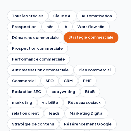
Tous les articles
Claude AI
Automatisation
Prospection
n8n
IA
Workflow n8n
Stratégie commerciale
Démarche commerciale
Prospection commerciale
Performance commerciale
Automatisation commerciale
Plan commercial
Commercial
SEO
CRM
PME
Rédaction SEO
copywriting
BtoB
marketing
visibilité
Réseaux sociaux
relation client
leads
Marketing Digital
Stratégie de contenu
Référencement Google