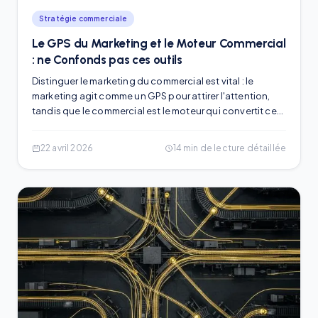
Stratégie commerciale
Le GPS du Marketing et le Moteur Commercial
: ne Confonds pas ces outils
Distinguer le marketing du commercial est vital : le
marketing agit comme un GPS pour attirer l'attention,
tandis que le commercial est le moteur qui convertit cet
intérêt en chiffre d'affaires. Confondre ces rôles force
64% des commerciaux à gérer la phase de notoriété,
22 avril 2026
14
min de lecture détaillée
diluant leur efficacité. En séparant ces fonctions, une
entreprise peut multiplier son chiffre d'affaires par 2,3 en
18 mois et faire passer son taux de conversion de 2% à
18% grâce à un alignement stratégique rigoureux.