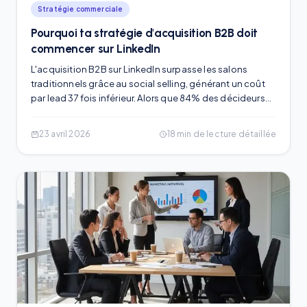
Stratégie commerciale
Pourquoi ta stratégie d'acquisition B2B doit
commencer sur LinkedIn
L'acquisition B2B sur LinkedIn surpasse les salons
traditionnels grâce au social selling, générant un coût
par lead 37 fois inférieur. Alors que 84% des décideurs
utilisent les réseaux sociaux pour leurs achats,
l'automatisation intelligente permet de transformer 18%
23 avril 2026
18
min de lecture détaillée
des conversations en appels qualifiés. Cette approche
réduit le cycle de vente en bâtissant une confiance
immédiate via des interactions à haute valeur ajoutée.