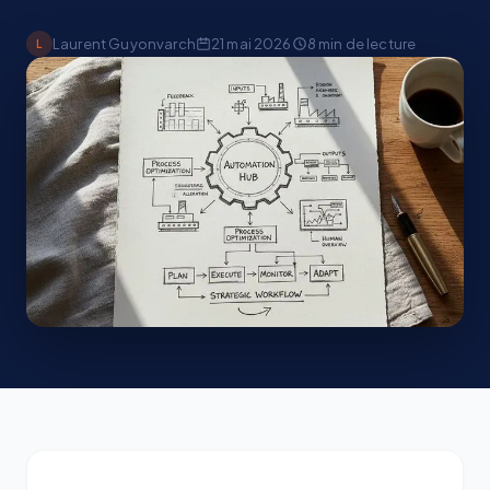
Laurent Guyonvarch
21 mai 2026
8
min de lecture
L