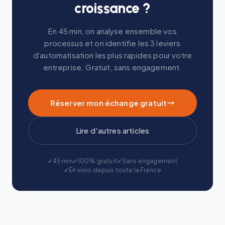
croissance ?
En 45 min, on analyse ensemble vos
processus et on identifie les 3 leviers
d'automatisation les plus rapides pour votre
entreprise. Gratuit, sans engagement.
Réserver mon échange gratuit
Lire d'autres articles
✓
45 min
✓
100% gratuit
✓
Sans engagement
✓
En visio depuis toute la France