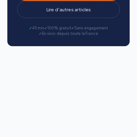
Lire d'autres articles
✓
45 min
✓
100% gratuit
✓
Sans engagement
✓
En visio depuis toute la France